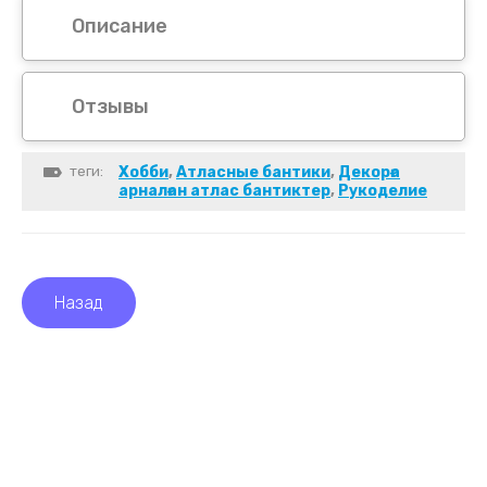
Описание
Отзывы
теги:
Хобби
,
Атласные бантики
,
Декорға
арналған атлас бантиктер
,
Рукоделие
Назад