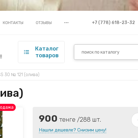
•••
+7 (778) 618-23-32
КОНТАКТЫ
ОТЗЫВЫ
Каталог
товаров
!
S 30 № 121 (олива)
лива)
родажа
900
тенге /288 шт.
Нашли дешевле? Снизим цену!