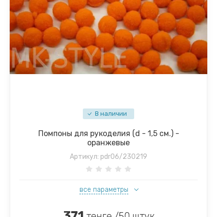
В наличии
Помпоны для рукоделия (d - 1,5 см.) -
оранжевые
Артикул:
pdr06/230219
все параметры
371
тенге /50 штук