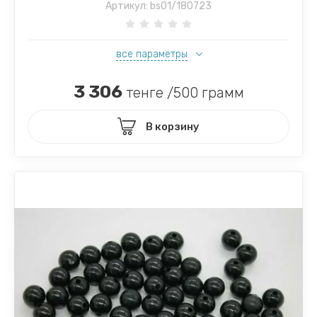
Артикул:
bs01/180723
все параметры
3 306
тенге /500 грамм
В корзину