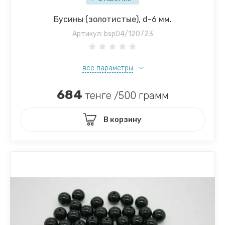
Бусины (золотистые), d-6 мм.
Артикул:
bsp04/120723
все параметры
684
тенге /500 грамм
В корзину