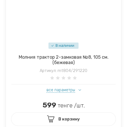
В наличии
Молния трактор 2-замковая №8, 105 см.
(бежевая)
Артикул:
mt804/291220
все параметры
599
тенге /шт.
В корзину