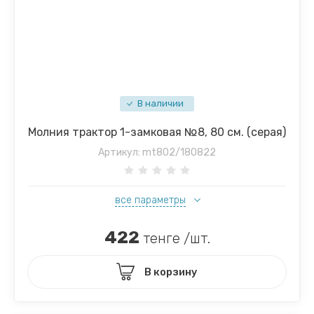
В наличии
Молния трактор 1-замковая №8, 80 см. (серая)
Артикул:
mt802/180822
все параметры
422
тенге /шт.
В корзину