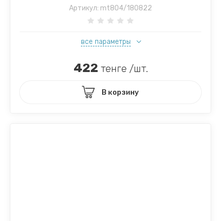
Артикул:
mt804/180822
все параметры
422
тенге /шт.
В корзину