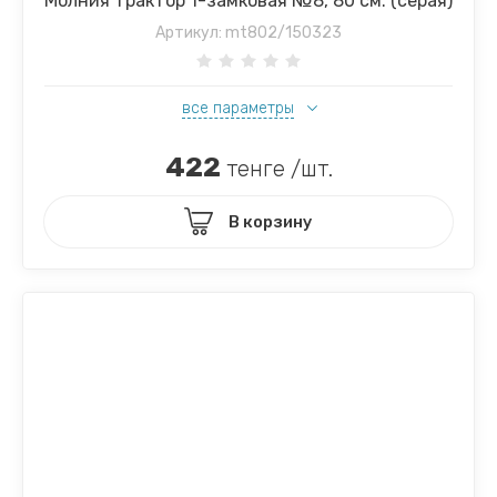
Молния трактор 1-замковая №8, 80 см. (серая)
Артикул:
mt802/150323
все параметры
422
тенге /шт.
В корзину