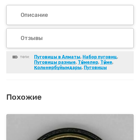
Описание
Отзывы
теги:
Пуговицы в Алматы
,
Набор пуговиц
,
Пуговицы разные
,
Түймелер
,
Түйме
,
Қолөнербұйымдары
,
Пуговицы
Похожие