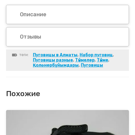
Описание
Отзывы
теги:
Пуговицы в Алматы
,
Набор пуговиц
,
Пуговицы разные
,
Түймелер
,
Түйме
,
Қолөнербұйымдары
,
Пуговицы
Похожие