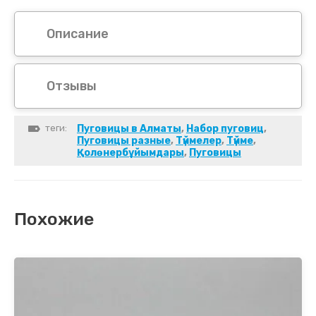
Описание
Отзывы
теги:
Пуговицы в Алматы
,
Набор пуговиц
,
Пуговицы разные
,
Түймелер
,
Түйме
,
Қолөнербұйымдары
,
Пуговицы
Похожие